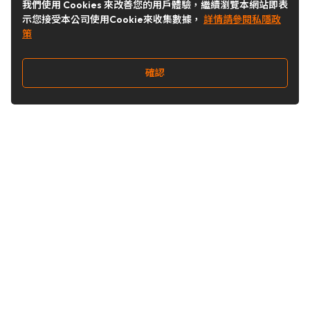
我們使用 Cookies 來改善您的用戶體驗，繼續瀏覽本網站即表
示您接受本公司使用Cookie來收集數據，
詳情請參閱私隱政
策
確認
關注我們
Buy&Ship 台灣
buyandship.goodies
Buy&Ship 台灣