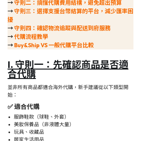
→
守則二：搞懂代購費用結構，避免超出預算
→
守則三：選擇支援台幣結算的平台，減少匯率困
擾
→
守則四
：確認物流追蹤與配送到府服務
→
代購流程教學
→
Buy&Ship VS 一般代購平台比較
I.
守則一：先確認商品是否適
合代購
並非所有商品都適合海外代購，新手建議從以下類型開
始：
✅ 適合代購
服飾鞋款（球鞋、外套）
美妝保養品（非液體大量）
玩具、收藏品
居家生活用品