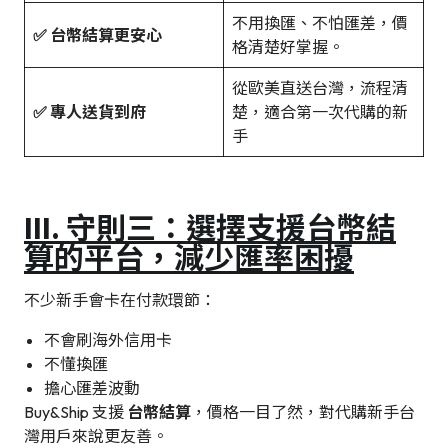
不用換匯、不怕匯差，價
✅ 台幣結算更安心
格清楚好掌握。
從歐美直送台灣，流程清
✅ 專人送貨到府
楚，適合第一次代購的新
手
III. 守則三：選擇支援台幣結
算的平台，減少匯率困擾
不少新手會卡在付款環節：
不會刷海外信用卡
不懂換匯
擔心匯差波動
Buy&Ship 支援
台幣結算
，價格一目了然，對代購新手台
灣用戶來說更友善。