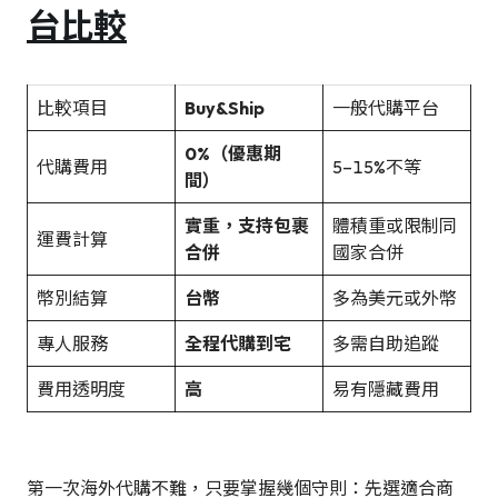
台比較
比較項目
Buy&Ship
一般代購平台
0%（優惠期
代購費用
5–15%不等
間）
實重，支持包裹
體積重或限制同
運費計算
合併
國家合併
幣別結算
台幣
多為美元或外幣
專人服務
全程代購到宅
多需自助追蹤
費用透明度
高
易有隱藏費用
第一次海外代購不難，只要掌握幾個守則：先選適合商