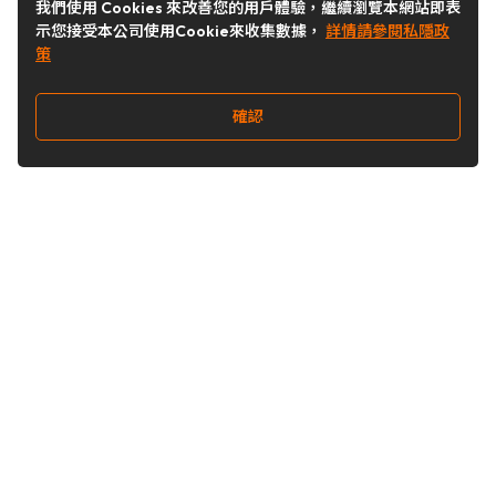
我們使用 Cookies 來改善您的用戶體驗，繼續瀏覽本網站即表
示您接受本公司使用Cookie來收集數據，
詳情請參閱私隱政
策
確認
關注我們
Buy&Ship 台灣
buyandship.goodies
Buy&Ship 台灣