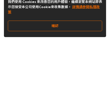
我們使用 Cookies 來改善您的用戶體驗，繼續瀏覽本網站即表
示您接受本公司使用Cookie來收集數據，
詳情請參閱私隱政
策
確認
關注我們
Buy&Ship 台灣
buyandship.goodies
Buy&Ship 台灣