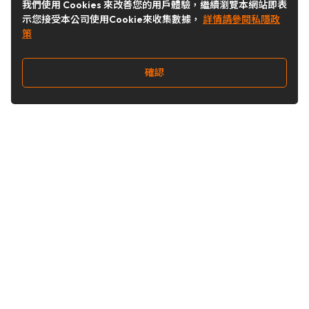
我們使用 Cookies 來改善您的用戶體驗，繼續瀏覽本網站即表
示您接受本公司使用Cookie來收集數據，
詳情請參閱私隱政
策
確認
關注我們
Buy&Ship 台灣
buyandship.goodies
Buy&Ship 台灣