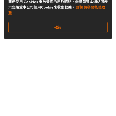
我們使用 Cookies 來改善您的用戶體驗，繼續瀏覽本網站即表
示您接受本公司使用Cookie來收集數據，
詳情請參閱私隱政
策
確認
關注我們
Buy&Ship 台灣
buyandship.goodies
Buy&Ship 台灣