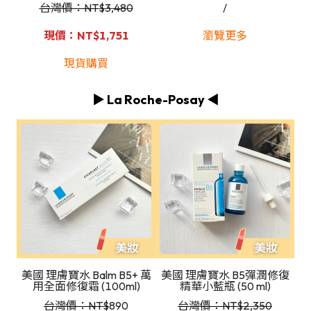
台灣價：NT
$3,480
/
現價：NT$1,751
瀏覽更多
現貨購買
▶️ La Roche-Posay ◀️
美國 理膚寶水 Balm B5+ 萬
美國 理膚寶水 B5彈潤修復
用全面修復霜 (100ml)
精華小藍瓶 (50 ml)
台灣價：NT
$
890
台灣價：NT
$2,350