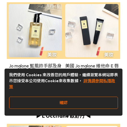
Jo malone 藍風鈴手部及身
美國 Jo malone 維他命 E 唇
體潔膚露 (250 ml)
部護理 (15 ml)
我們使用 Cookies 來改善您的用戶體驗，繼續瀏覽本網站即表
台灣價：NT$1,950
台灣價：NT$1,190
示您接受本公司使用Cookie來收集數據，
詳情請參閱私隱政
策
現價：NT$1,044
現價：NT$724
現貨購買
現貨購買
確認
▶️ L’Occitane 歐舒丹 ◀️