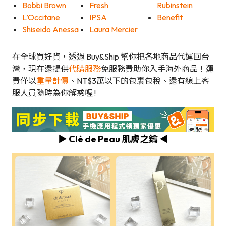
Bobbi Brown
Fresh
Rubinstein
L’Occitane
IPSA
Benefit
Shiseido Anessa
Laura Mercier
在全球買好貨，透過 Buy&Ship 幫你把各地商品代運回台
灣，現在還提供
代購服務
免服務費助你入手海外商品！運
費僅以
重量計價
、NT$3萬以下的包裹包稅、還有線上客
服人員隨時為你解惑喔 !
▶️ Clé de Peau 肌膚之鑰 ◀️