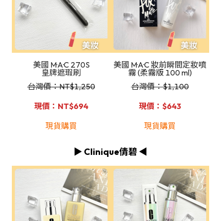
美國 M·A·C 270S
美國 M·A·C 妝前瞬間定妝噴
皇牌遮瑕刷
霧 (柔霧版 100 ml)
台灣價：NT
$1,250
台灣價：$1,100
現價：NT$694
現價：$643
現貨購買
現貨購買
▶️ Clinique倩碧 ◀️