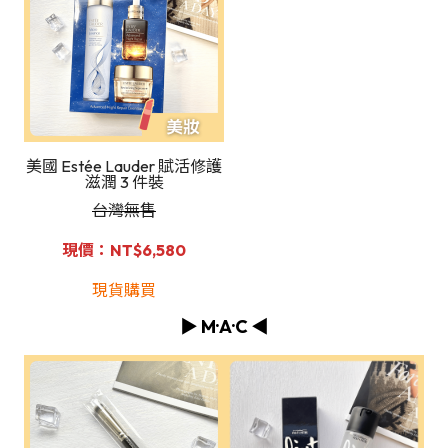
美國 Estée Lauder 賦活修護
滋潤 3 件裝
台灣無售
現價：NT$6,580
現貨購買
▶️ M·A·C ◀️