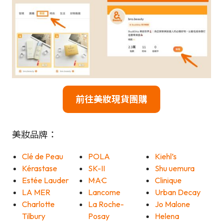
前往美妝現貨團購
美妝品牌：
Clé de Peau
POLA
Kiehl’s
Kérastase
SK-II
Shu uemura
Estée Lauder
M·A·C
Clinique
LA MER
Lancome
Urban Decay
Charlotte
La Roche-
Jo Malone
Tilbury
Posay
Helena