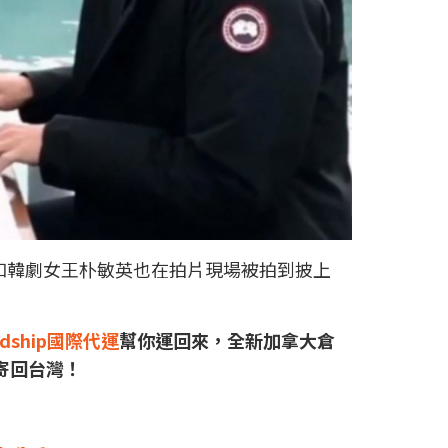
琴，和韓劇女王朴敏英也在拍片現場被拍到披上
dship
國際代運
幫你運回來，
全新加拿大倉
寄回台灣！