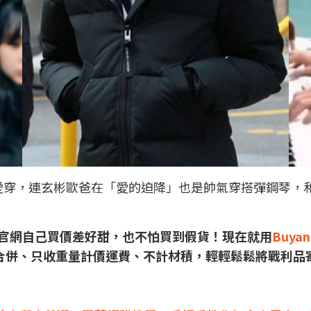
萊塢明星愛穿，連玄彬歐爸在「愛的迫降」也是帥氣穿搭彈鋼
加拿大官網自己買價差好甜，也不怕買到假貨！現在就用
Buyan
合併、只收重量計價運費、不計材積，輕輕鬆鬆將戰利品