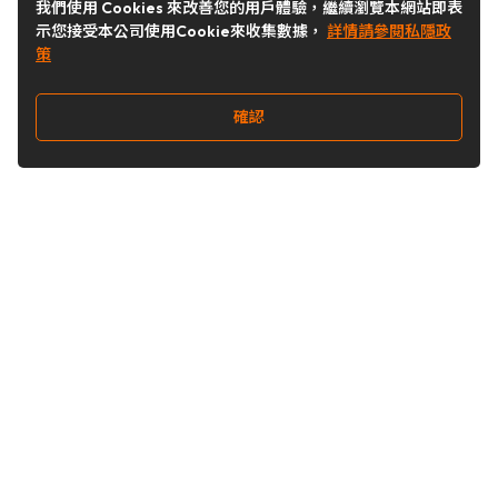
我們使用 Cookies 來改善您的用戶體驗，繼續瀏覽本網站即表
示您接受本公司使用Cookie來收集數據，
詳情請參閱私隱政
策
確認
關注我們
Buy&Ship 台灣
buyandship.goodies
Buy&Ship 台灣