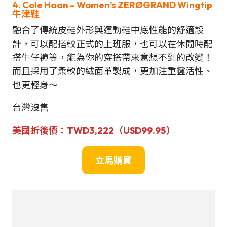
4. Cole Haan – Women’s ZERØGRAND Wingtip
牛津鞋
融合了傳統皮鞋外形與運動鞋中底性能的舒適設
計，可以配搭較正式的上班服，也可以在休閒時配
搭牛仔褲等，能為你的穿搭帶來意想不到的改變！
而且採用了柔軟的絨面革製成，更加注重靈活性、
也更輕身～
台灣沒售
美國折後價：TWD3,222（USD99.95）
立
馬
購買