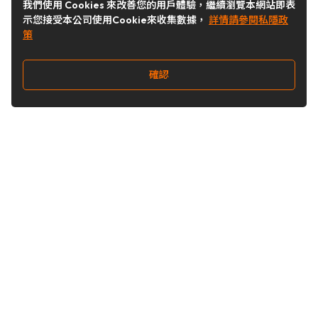
我們使用 Cookies 來改善您的用戶體驗，繼續瀏覽本網站即表
示您接受本公司使用Cookie來收集數據，
詳情請參閱私隱政
策
確認
關注我們
Buy&Ship 台灣
buyandship.goodies
Buy&Ship 台灣