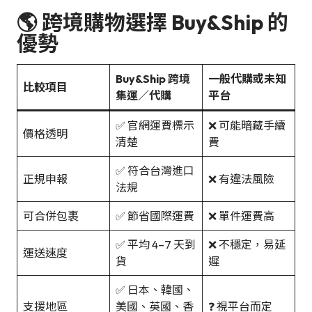
🌎 跨境購物選擇 Buy&Ship 的
優勢
Buy&Ship 跨境
一般代購或未知
比較項目
集運／代購
平台
✅ 官網運費標示
❌ 可能暗藏手續
價格透明
清楚
費
✅ 符合台灣進口
正規申報
❌ 有違法風險
法規
可合併包裹
✅ 節省國際運費
❌ 單件運費高
✅ 平均 4–7 天到
❌ 不穩定，易延
運送速度
貨
遲
✅ 日本、韓國、
支援地區
美國、英國、香
❓ 視平台而定