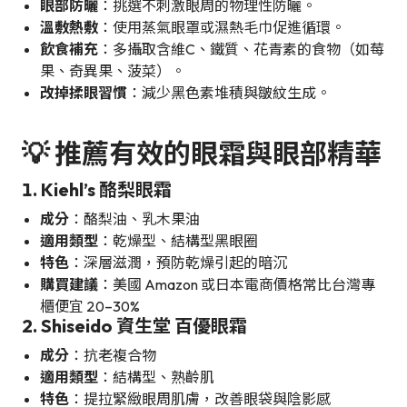
眼部防曬
：挑選不刺激眼周的物理性防曬。
溫敷熱敷
：使用蒸氣眼罩或濕熱毛巾促進循環。
飲食補充
：多攝取含維C、鐵質、花青素的食物（如莓
果、奇異果、菠菜）。
改掉揉眼習慣
：減少黑色素堆積與皺紋生成。
💡 推薦有效的眼霜與眼部精華
1. Kiehl’s 酪梨眼霜
成分
：酪梨油、乳木果油
適用類型
：乾燥型、結構型黑眼圈
特色
：深層滋潤，預防乾燥引起的暗沉
購買建議
：美國 Amazon 或日本電商價格常比台灣專
櫃便宜 20–30%
2. Shiseido 資生堂 百優眼霜
成分
：抗老複合物
適用類型
：結構型、熟齡肌
特色
：提拉緊緻眼周肌膚，改善眼袋與陰影感