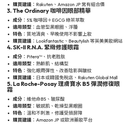
購買建議
：Rakuten、Amazon JP 常有組合價
3. The Ordinary 咖啡因眼部精華
成分
：5% 咖啡因＋EGCG 綠茶萃取
適用類型
：血管型黑眼圈、浮腫
特色
：質地清爽、早晚使用不影響上妝
購買建議
：Lookfantastic、Beautylish 等英美美妝網站
4. SK-II R.N.A. 緊緻修護眼霜
成分
：Pitera™、抗老胜肽
適用類型
：熟齡肌、結構型
特色
：強化眼周彈性、改善陰影與皺紋
購買建議
：日本或韓國免稅店、Rakuten Global Mall
5. La Roche-Posay 理膚寶水 B5 彈潤修復眼
霜
成分
：維他命B5、玻尿酸
適用類型
：敏感肌、乾燥型黑眼圈
特色
：溫和不刺激，修護受損屏障
購買建議
：Amazon JP 或歐洲藥妝平台