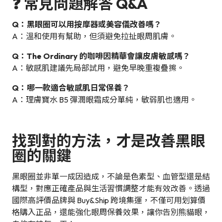
❓ 常見問題解答 Q&A
Q：黑眼圈可以用按摩器或美容儀改善嗎？
A：溫和使用有幫助，但須避免拉扯眼周肌膚。
Q：The Ordinary 的咖啡因精華會讓皮膚敏感嗎？
A：敏感肌建議先局部試用，避免早晚重複疊擦。
Q：哪一款適合敏感肌日常保養？
A：理膚寶水 B5 彈潤眼霜成分單純，敏弱肌也適用。
找到對的方法，才是改善黑眼
圈的關鍵
黑眼圈並非單一成因造成，不論是色素型、血管型還是結
構型，對應正確產品與生活習慣調整才能有效改善。透過
國際高評價品牌與 Buy&Ship 跨境集運，不僅可用划算價
格購入正品，還能強化眼周保養效果，讓你告別熊貓眼，