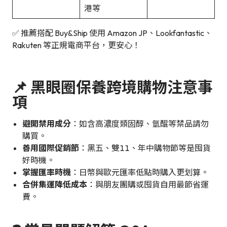
港等
✅ 推薦搭配 Buy&Ship 使用 Amazon JP、Lookfantastic、
Rakuten 等正規電商平台，更安心！
📌 黑眼圈保養跨境購物注意事
項
避開禁用成分
：如含高濃度類固醇、氫醌等禁品請勿
購買。
善用國際促銷節
：黑五、雙11、年中購物節等是囤貨
好時機。
掌握匯率時機
：日幣與歐元匯率低點時購入更划算。
合併集運降低成本
：與朋友團購或囤貨自用最節省運
費。