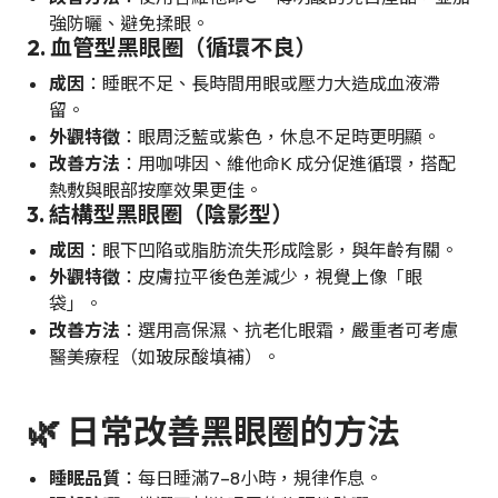
強防曬、避免揉眼。
2. 血管型黑眼圈（循環不良）
成因
：睡眠不足、長時間用眼或壓力大造成血液滯
留。
外觀特徵
：眼周泛藍或紫色，休息不足時更明顯。
改善方法
：用咖啡因、維他命K 成分促進循環，搭配
熱敷與眼部按摩效果更佳。
3. 結構型黑眼圈（陰影型）
成因
：眼下凹陷或脂肪流失形成陰影，與年齡有關。
外觀特徵
：皮膚拉平後色差減少，視覺上像「眼
袋」。
改善方法
：選用高保濕、抗老化眼霜，嚴重者可考慮
醫美療程（如玻尿酸填補）。
🌿 日常改善黑眼圈的方法
睡眠品質
：每日睡滿7–8小時，規律作息。