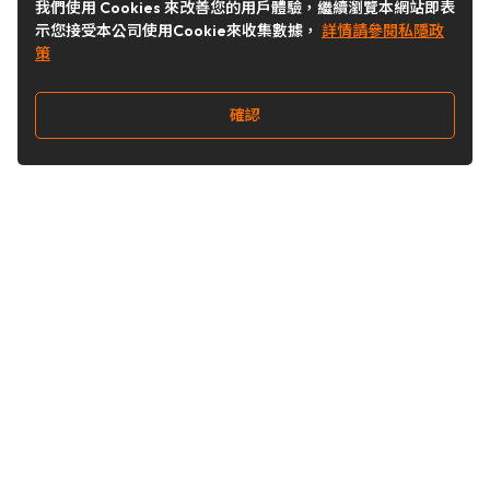
我們使用 Cookies 來改善您的用戶體驗，繼續瀏覽本網站即表
示您接受本公司使用Cookie來收集數據，
詳情請參閱私隱政
策
確認
關注我們
Buy&Ship 台灣
buyandship.goodies
Buy&Ship 台灣