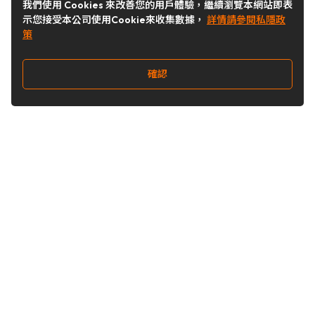
我們使用 Cookies 來改善您的用戶體驗，繼續瀏覽本網站即表
示您接受本公司使用Cookie來收集數據，
詳情請參閱私隱政
策
確認
關注我們
Buy&Ship 台灣
buyandship.goodies
Buy&Ship 台灣