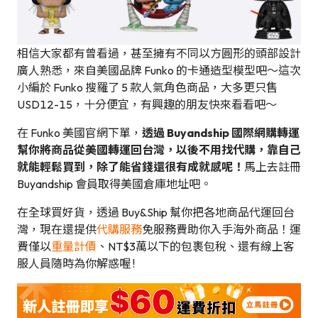
相信大家都有曾看過，甚至擁有不同以方圓形的頭部設計
廣人熟悉，來自美國品牌 Funko 的卡通造型模型吧～這次
小編於 Funko 搜羅了 5 款人氣角色商品，大多更只售
USD12-15，十分便宜，有興趣的朋友快來看看吧～
在 Funko 美國官網下單，
透過 Buyandship 國際網購轉運
幫你將商品從美國轉運回台灣，以後不用找代購，靠自己
就能輕鬆買到，除了能省錢還很有成就感呢！
馬上去註冊
Buyandship 會員取得美國倉庫地址吧。
在全球買好貨，透過 Buy&Ship 幫你把各地商品代運回台
灣，現在還提供
代購服務
免服務費助你入手海外商品！運
費僅以
重量計價
、NT$3萬以下的包裹包稅、還有線上客
服人員隨時為你解惑喔 !