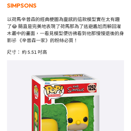
SIMPSONS
以荷馬·辛普森的經典梗圖為靈感的這款模型實在太有趣
了😂 簡直是完美地表現了荷馬那為了逃避尷尬而躲回灌
木叢中的畫面，一看見模型便彷彿看到他那慢慢退後的身
影🤣 《辛普森一家》的粉絲必買！
尺寸： 約 5.51 吋高