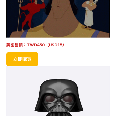
美國
售
價
：
TWD450（USD15）
立即購買