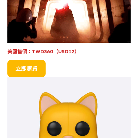
美國
售
價
：TWD360（USD12）
立即購買