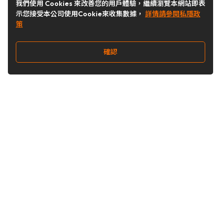
我們使用 Cookies 來改善您的用戶體驗，繼續瀏覽本網站即表
示您接受本公司使用Cookie來收集數據，
詳情請參閱私隱政
策
確認
關注我們
Buy&Ship 台灣
buyandship.goodies
Buy&Ship 台灣