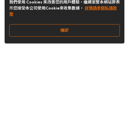
我們使用 Cookies 來改善您的用戶體驗，繼續瀏覽本網站即表
示您接受本公司使用Cookie來收集數據，
詳情請參閱私隱政
策
確認
關注我們
Buy&Ship 台灣
buyandship.goodies
Buy&Ship 台灣