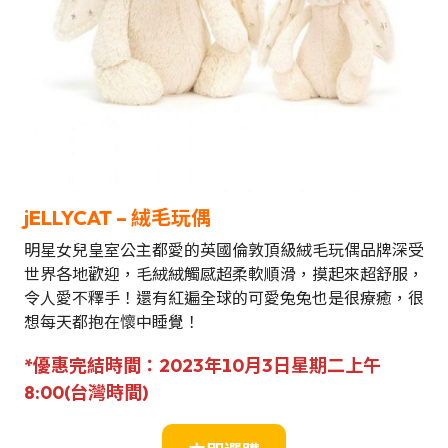
jELLYCAT –
絨毛玩偶
明星女兒皇室公主都愛的英國倫敦頂級絨毛玩偶品牌深受
世界各地歡迎，毛絨絨觸感超柔軟順滑，摸起來超舒服，
令人愛不釋手！還有紅遍全球的可愛兔兔也是很療癒，很
想每天都抱在懷中睡覺！
*優惠完結時間：2023年10月3日星期二上午
8:00(
台灣
時間)