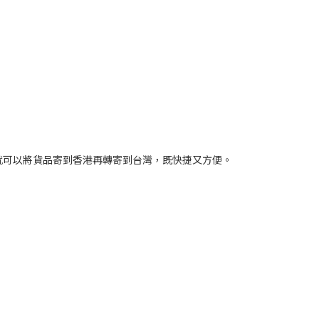
步就可以將貨品­寄到香港再轉寄到台灣，既快捷又方便。