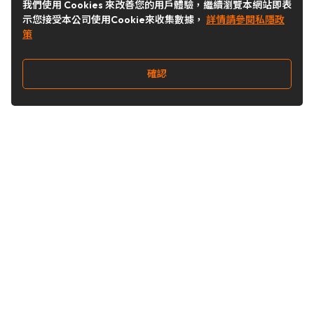
我們使用 Cookies 來改善您的用戶體驗，繼續瀏覽本網站即表
示您接受本公司使用Cookie來收集數據，
詳情請參閱私隱政
策
確認
關注我們
Buy&Ship 台灣
buyandship.goodies
Buy&Ship 台灣