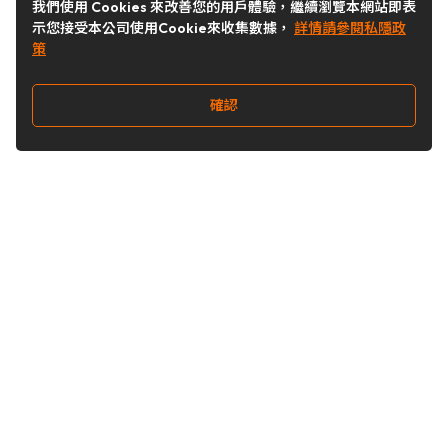
我們使用 Cookies 來改善您的用戶體驗，繼續瀏覽本網站即表
示您接受本公司使用Cookie來收集數據，
詳情請參閱私隱政
策
確認
關注我們
Buy&Ship 台灣
buyandship.goodies
Buy&Ship 台灣