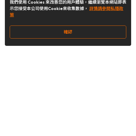
我們使用 Cookies 來改善您的用戶體驗，繼續瀏覽本網站即表
示您接受本公司使用Cookie來收集數據，
詳情請參閱私隱政
策
確認
關注我們
Buy&Ship 台灣
buyandship.goodies
Buy&Ship 台灣