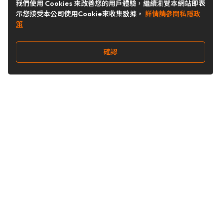
我們使用 Cookies 來改善您的用戶體驗，繼續瀏覽本網站即表
示您接受本公司使用Cookie來收集數據，
詳情請參閱私隱政
策
確認
關注我們
Buy&Ship 台灣
buyandship.goodies
Buy&Ship 台灣