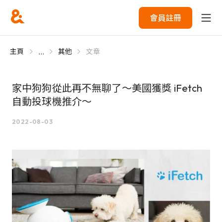
會員註冊
...
主頁
其他
文章
家中狗狗從此再不無聊了～美國獲獎 iFetch
自動投球機推介～
2022-08-03