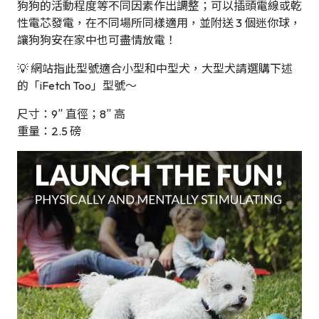
狗狗的活動程度等不同因素作出調整；可以插頭電線或乾
性電芯發電，在不同場所同樣適用，並附送 3 個迷你球，
讓狗狗安在家中也可盡情放電！
💡 網站指此型號適合小型和中型犬，大型犬請選購下述
的「iFetch Too」型號～
尺寸：9″ 直徑；8″ 高
重量：2.5 磅