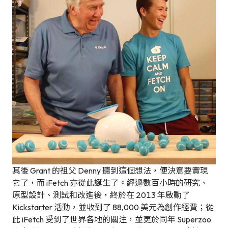
其後 Grant 的祖父 Denny 聽到這個想法，便決意要實現
它了，而 iFetch 亦從此誕生了。經過數百小時的研究、
原型設計、測試和改進後，終於在 2013 年啟動了
Kickstarter 活動，並收到了 88,000 美元為創作經費；從
此 iFetch 受到了世界各地的關注，並更於同年 Superzoo