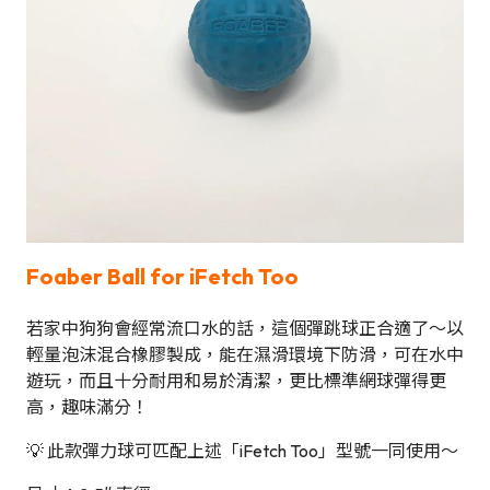
Foaber Ball for iFetch Too
若家中狗狗會經常流口水的話，這個彈跳球正合適了～以
輕量泡沫混合橡膠製成，能在濕滑環境下防滑，可在水中
遊玩，而且十分耐用和易於清潔，更比標準網球彈得更
高，趣味滿分！
💡 此款彈力球可匹配上述「iFetch Too」型號一同使用～