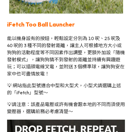
iFetch Too Ball Launcher
能以機身設有的按鈕，輕鬆設定分別為 10 呎、25 呎及
40 呎的 3 種不同的發射距離，讓主人可根據地方大小或
狗狗的活動程度等不同因素作出調整，更額外加設「隨機
發射模式」，讓狗狗猜不到發射的距離並持續有興趣遊
玩；可以插頭電線叉電，並附送 3 個標準球，讓狗狗安在
家中也可盡情放電！
💡 網站指此型號適合中型和大型犬，小型犬請選購上述
的「iFetch」型號～
💡請注意：該產品電壓或許有機會跟本地的不同而須使用
變壓器，選購前務必考慮清楚～