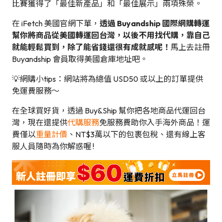
比賽獲得了「最佳新產品」和「最佳展示」兩項殊榮。
在 iFetch 美國官網下單，
透過 Buyandship 國際網購轉運
幫你將商品從美國轉運回台灣，以後不用找代購，靠自己
就能輕鬆買到，除了能省錢還很有成就感呢！
馬上去註冊
Buyandship 會員取得美國倉庫地址吧。
💡網購小tips：網站將為總值 USD50 或以上的訂單提供
免運費服務～
在全球買好貨，透過 Buy&Ship 幫你把各地商品代運回台
灣，現在還提供
代購服務
免服務費助你入手海外商品！運
費僅以
重量計價
、NT$3萬以下的包裹包稅、還有線上客
服人員隨時為你解惑喔 !