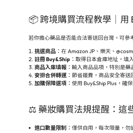
📦 跨境購買流程教學｜用 B
若你擔心藥品是否能合法寄送回台灣，可參
挑選商品
：在 Amazon JP、樂天、@co
註冊 Buy&Ship
：取得日本倉庫地址，填
商品入庫填報
：輸入商品品項，特別是藥
安排合併轉運
：節省運費，商品安全寄送
加購保障選項
：使用 Buy&Ship Plus
⚖️ 藥妝購買法規提醒：
進口數量限制
：僅供自用，每次限量，勿