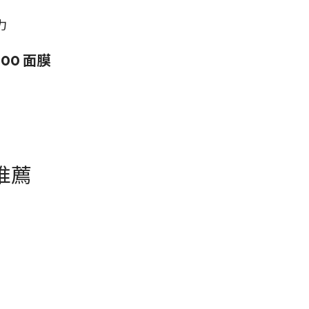
力
VC100 面膜
推薦