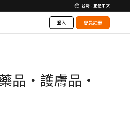
台灣 - 正體中文
登入
會員註冊
氣藥品・護膚品・