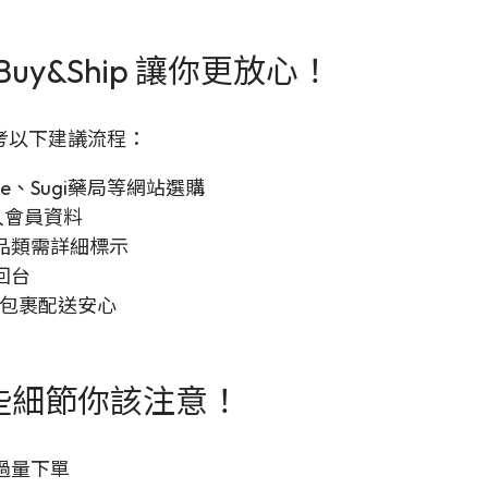
uy&Ship 讓你更放心！
考以下建議流程：
sme、Sugi藥局等網站選購
入會員資料
品類需詳細標示
回台
，確保包裹配送安心
這些細節你該注意！
過量下單