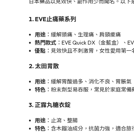
日本藥品以見效快、副作用少而聞名。以下
1. EVE止痛藥系列
用途
：緩解頭痛、生理痛、肩頸痠痛
熱門款式
：EVE Quick DX（金藍盒）、
優點
：見效快且不刺激胃，女性愛用第一
2. 太田胃散
用途
：緩解胃酸過多、消化不良、胃脹氣
特色
：粉末劑型易吞服，常見於家庭常備
3. 正露丸糖衣錠
用途
：止瀉、整腸
特色
：含木餾油成分，抗菌力強，適合旅