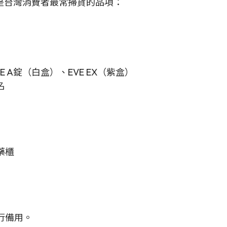
是台灣消費者最常掃貨的品項：
EVE A錠（白盒）、EVE EX（紫盒）
名
藥櫃
行備用。