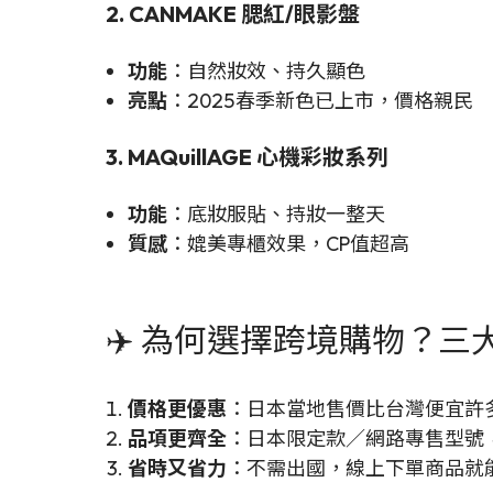
2. CANMAKE 腮紅/眼影盤
功能
：自然妝效、持久顯色
亮點
：2025春季新色已上市，價格親民
3. MAQuillAGE 心機彩妝系列
功能
：底妝服貼、持妝一整天
質感
：媲美專櫃效果，CP值超高
✈️
為何選擇跨境購物？三
價格更優惠
：日本當地售價比台灣便宜許
品項更齊全
：日本限定款／網路專售型號
省時又省力
：不需出國，線上下單商品就