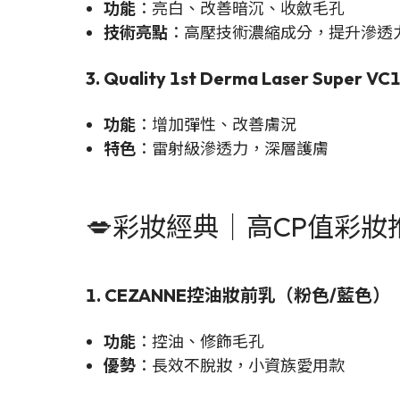
功能
：亮白、改善暗沉、收斂毛孔
技術亮點
：高壓技術濃縮成分，提升滲透
3. Quality 1st Derma Laser Super 
功能
：增加彈性、改善膚況
特色
：雷射級滲透力，深層護膚
💋彩妝經典｜高CP值彩妝
1. CEZANNE控油妝前乳（粉色/藍色）
功能
：控油、修飾毛孔
優勢
：長效不脫妝，小資族愛用款