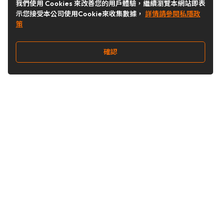
我們使用 Cookies 來改善您的用戶體驗，繼續瀏覽本網站即表
示您接受本公司使用Cookie來收集數據，
詳情請參閱私隱政
策
確認
關注我們
Buy&Ship 台灣
buyandship.goodies
Buy&Ship 台灣