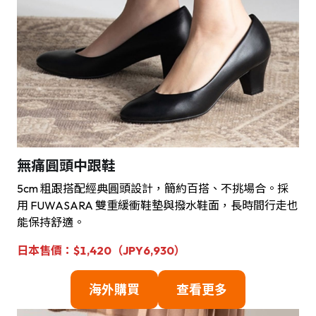
無痛圓頭中跟鞋
5cm 粗跟搭配經典圓頭設計，簡約百搭、不挑場合。採
用 FUWASARA 雙重緩衝鞋墊與撥水鞋面，長時間行走也
能保持舒適。
日本售價：$1,420（JPY6,930）
海外購買
查看更多