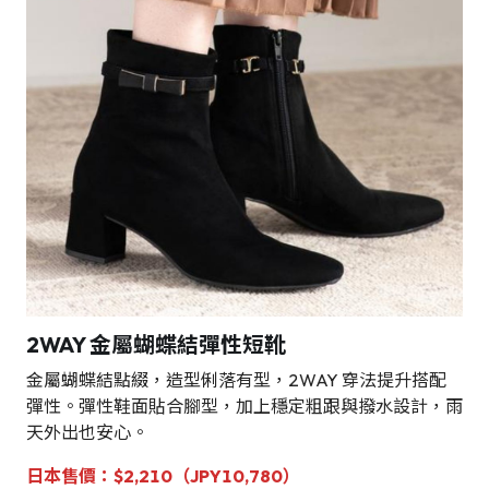
2WAY 金屬蝴蝶結彈性短靴
金屬蝴蝶結點綴，造型俐落有型，2WAY 穿法提升搭配
彈性。彈性鞋面貼合腳型，加上穩定粗跟與撥水設計，雨
天外出也安心。
日本售價：$2,210（JPY10,780）