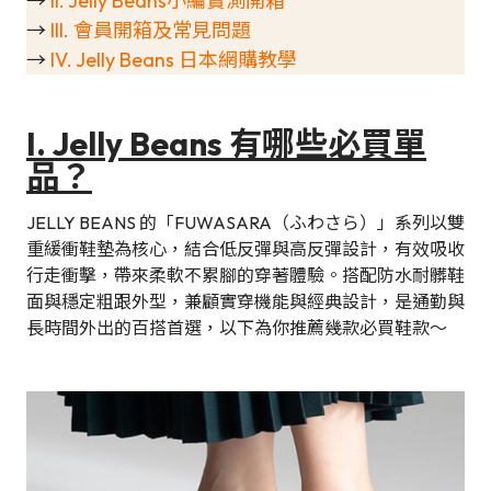
→
II. Jelly Beans小編實測開箱
→
III. 會員開箱及常見問題
→
IV. Jelly Beans 日本網購教學
I. Jelly Beans 有哪些必買單
品？
JELLY BEANS 的「FUWASARA（ふわさら）」系列以雙
重緩衝鞋墊為核心，結合低反彈與高反彈設計，有效吸收
行走衝擊，帶來柔軟不累腳的穿著體驗。搭配防水耐髒鞋
面與穩定粗跟外型，兼顧實穿機能與經典設計，是通勤與
長時間外出的百搭首選，以下為你推薦幾款必買鞋款～