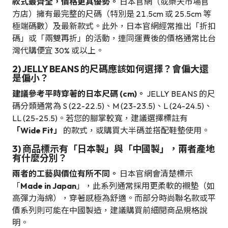
款式最齊全，價格更具優勢。
日本官網（或樂天市場官
方店）擁有最完整的尺碼（特別是 21.5cm 或 25.5cm 等
極端碼數）及最新款式。此外，日本官網經常推出「折扣
碼」或「兩雙再折」的活動，連同運費後的價格通常比台
灣代購便宜 30% 或以上。
2) JELLY BEANS 的尺碼應該如何選擇？會偏大還
是偏小？
建議參考平時穿著的日本尺碼 (cm)。
JELLY BEANS 的尺
碼分類通常為 S (22-22.5)、M (23-23.5)、L (24-24.5)、
LL (25-25.5)。若您的腳掌較寬，建議選擇標註有
「Wide Fit」
的款式，或購買大半碼並搭配鞋墊使用。
3) 商品標示有「日本製」與「中國製」，兩者產地
有什麼分別？
兩者的工藝與價位有所不同。
日本官網會清楚標示
「
Made in Japan
」，此系列通常採用更柔軟的襯墊（如
高彈力海綿），穿著感極為舒適。而部分時尚聯名款或平
價系列則可能在中國製造，建議購買前細閱商品規格說
明。