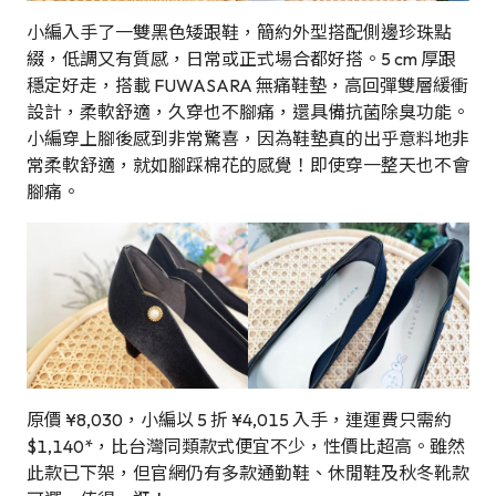
小編入手了一雙黑色矮跟鞋，簡約外型搭配側邊珍珠點
綴，低調又有質感，日常或正式場合都好搭。5 cm 厚跟
穩定好走，搭載 FUWASARA 無痛鞋墊，高回彈雙層緩衝
設計，柔軟舒適，久穿也不腳痛，還具備抗菌除臭功能。
小編穿上腳後感到非常驚喜，因為鞋墊真的出乎意料地非
常柔軟舒適，就如腳踩棉花的感覺！即使穿一整天也不會
腳痛。
原價 ¥8,030，小編以 5 折 ¥4,015 入手，連運費只需約
$1,140*，比台灣同類款式便宜不少，性價比超高。雖然
此款已下架，但官網仍有多款通勤鞋、休閒鞋及秋冬靴款