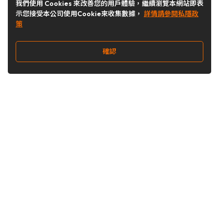
我們使用 Cookies 來改善您的用戶體驗，繼續瀏覽本網站即表
示您接受本公司使用Cookie來收集數據，
詳情請參閱私隱政
策
確認
關注我們
Buy&Ship 台灣
buyandship.goodies
Buy&Ship 台灣