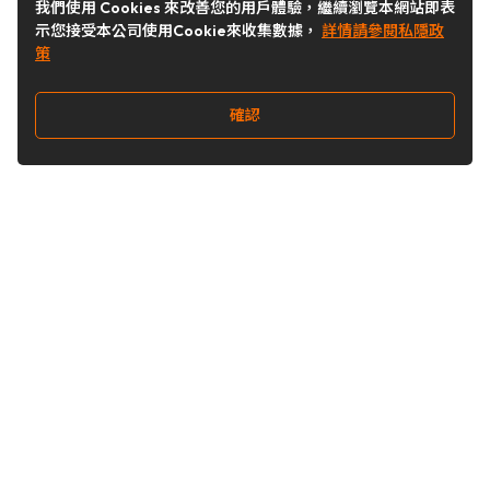
我們使用 Cookies 來改善您的用戶體驗，繼續瀏覽本網站即表
示您接受本公司使用Cookie來收集數據，
詳情請參閱私隱政
策
確認
關注我們
Buy&Ship 台灣
buyandship.goodies
Buy&Ship 台灣