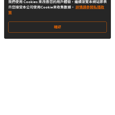
我們使用 Cookies 來改善您的用戶體驗，繼續瀏覽本網站即表
示您接受本公司使用Cookie來收集數據，
詳情請參閱私隱政
策
確認
關注我們
Buy&Ship 台灣
buyandship.goodies
Buy&Ship 台灣