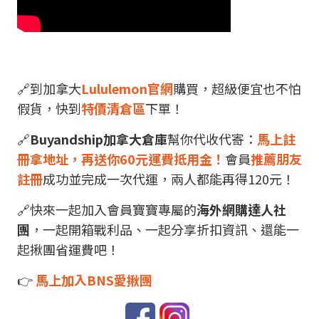
🔗到加拿大
Lululemon官網
購買，超級便宜也不怕
假貨，快到
特價清倉區
下單！
🔗
Buyandship加拿大倉庫
幫你代收代寄：
馬上註
冊拿地址，再送你60元運費抵用金！
會員
推薦朋友
註冊
成功並完成一次代運，兩人都能再得120元！
🔗快來一起加入會員寶寶專屬的
海外網購達人社
團
，一起開箱戰利品、一起分享折扣資訊、還能一
起揪團省運費吧！
👉
馬上加入BNS愛揪團