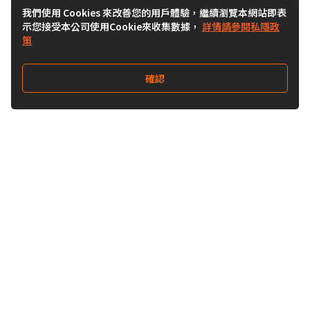
我們使用 Cookies 來改善您的用戶體驗，繼續瀏覽本網站即表
示您接受本公司使用Cookie來收集數據，
詳情請參閱私隱政
策
確認
關注我們
Buy&Ship 台灣
buyandship.goodies
Buy&Ship 台灣