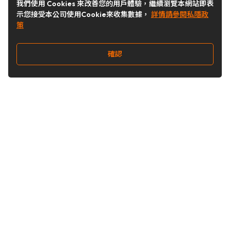
我們使用 Cookies 來改善您的用戶體驗，繼續瀏覽本網站即表
示您接受本公司使用Cookie來收集數據，
詳情請參閱私隱政
策
確認
關注我們
Buy&Ship 台灣
buyandship.goodies
Buy&Ship 台灣