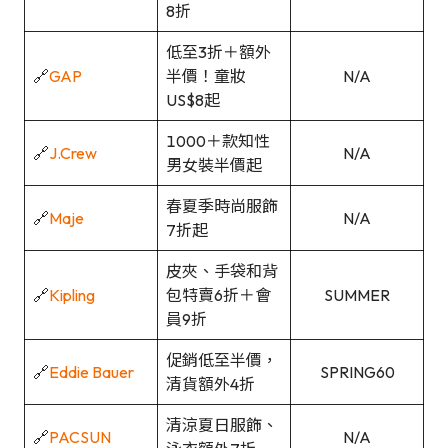
8折
低至3折＋額外
🔗
GAP
半價！童妝
N/A
US$8起
1000＋款知性
🔗
J.Crew
N/A
男女裝半價起
春夏季時尚服飾
🔗
Maje
N/A
7折起
皮夾、手袋和背
🔗
Kipling
包特賣6折＋會
SUMMER
員9折
促銷低至半價，
🔗
Eddie Bauer
SPRING60
清貨額外4折
清涼夏日服飾、
🔗
PACSUN
N/A