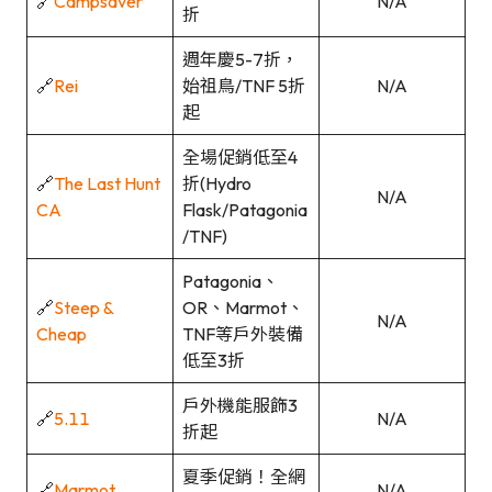
🔗
Campsaver
N/A
折
週年慶5-7折，
🔗
Rei
始祖鳥/TNF 5折
N/A
起
全場促銷低至4
🔗
The Last Hunt
折(Hydro
N/A
CA
Flask/Patagonia
/TNF)
Patagonia、
🔗
Steep &
OR、Marmot、
N/A
Cheap
TNF等戶外裝備
低至3折
戶外機能服飾3
🔗
5.11
N/A
折起
夏季促銷！全網
🔗
Marmot
N/A