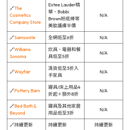
Estee Lauder精
🔗
The
華、Bobbi
Cosmetics
N/A
Brown粉底棒等
Company Store
美妝護膚半價
🔗
Samsonite
全網低至6折
N/A
🔗
Williams
炊具、電器和餐
N/A
Sonoma
具低至5折
清貨低至3折入
🔗
Wayfair
N/A
手家具
寢具/床上用品4
🔗
Pottery Barn
N/A
折起＋額外8折
🔗
Bed Bath &
寢具及其他家居
N/A
Beyond
用品低至3折
🔗持續更新
持續更新
持續更新