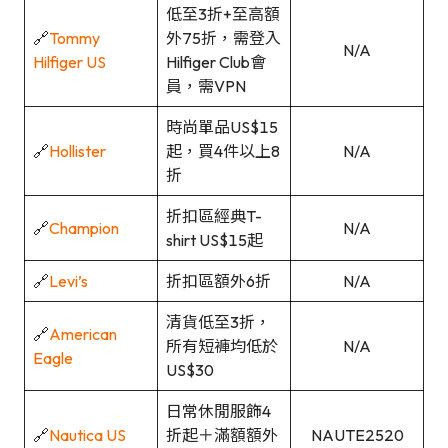
低至3折+至高額
🔗
Tommy
外75折，需登入
N/A
Hilfiger US
Hilfiger Club會
員，需VPN
時尚單品US$15
🔗
Hollister
起，買4件以上8
N/A
折
折扣區經典T-
🔗
Champion
N/A
shirt US$15起
🔗
Levi’s
折扣區額外6折
N/A
清貨低至3折，
🔗
American
所有短褲均低於
N/A
Eagle
US$30
日常休閒服飾4
🔗
Nautica US
折起＋滿額額外
NAUTE2520