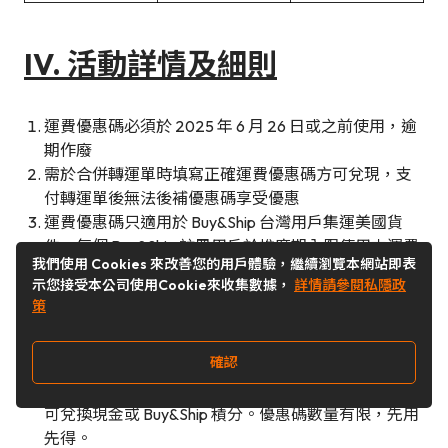
IV. 活動詳情及細則
運費優惠碼必須於 2025 年 6 月 26 日或之前使用，逾
期作廢
需於合併轉運單時填寫正確運費優惠碼方可兌現，支
付轉運單後無法後補優惠碼享受優惠
運費優惠碼只適用於 Buy&Ship 台灣用戶集運美國貨
件，每個 Buy&Ship 註冊用戶於推廣期內限使用本運費
我們使用 Cookies 來改善您的用戶體驗，繼續瀏覽本網站即表
優惠碼 1 次；數量有限先用先得
示您接受本公司使用Cookie來收集數據，
詳情請參閱私隱政
運單需滿 $680 方可使用本運費優惠碼，最高折扣金額
策
為$25
運費優惠碼適用於 Buy&Ship 手機 App 及網站上之交易
確認
每張轉運單只可使用一個運費優惠碼
運費優惠碼不適用於支付輕鬆購買及代購訂單，且不
可兌換現金或 Buy&Ship 積分。優惠碼數量有限，先用
先得。