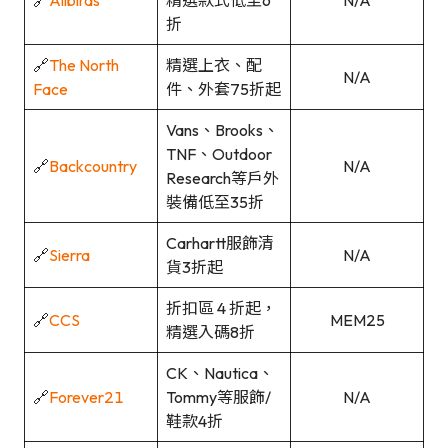
🔗
Allbirds
精選款式低至6
N/A
折
🔗
The North
精選上衣、配
N/A
Face
件、外套75折起
Vans、Brooks、
TNF、Outdoor
🔗
Backcountry
N/A
Research等戶外
裝備低至35折
Carhartt服飾清
🔗
Sierra
N/A
貨3折起
折扣區 4 折起，
🔗
CCS
MEM25
精選入碼8折
CK、Nautica、
🔗
Forever21
Tommy等服飾/
N/A
鞋款4折