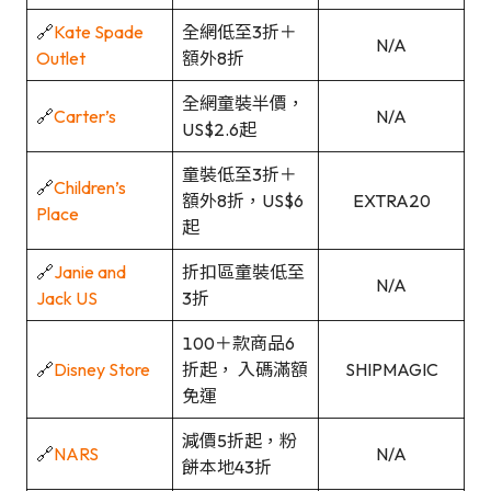
🔗
Kate Spade
全網低至3折＋
N/A
Outlet
額外8折
全網童裝半價，
🔗
Carter’s
N/A
US$2.6起
童裝低至3折＋
🔗
Children’s
額外8折，US$6
EXTRA20
Place
起
🔗
Janie and
折扣區童裝低至
N/A
Jack US
3折
100＋款商品6
🔗
Disney Store
折起， 入碼滿額
SHIPMAGIC
免運
減價5折起，粉
🔗
NARS
N/A
餅本地43折