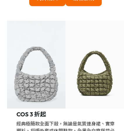
COS 3 折起
經典極簡款全面下殺，無論是氣質連身裙、實穿
襯衫、挺版外套或休閒鞋款，全黑全白穿搭控必