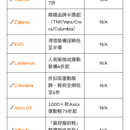
7折
精選品牌半價起
🔗
Zappos
（TNF/Vans/Cro
N/A
cs/Columbia）
滑雪裝備促銷低
🔗
EVO
N/A
至半價
人氣瑜珈或運動
🔗
Lululemon
N/A
裝備4折起
折扣區運動服
🔗
Columbia
飾、鞋款全網低
N/A
至6折
1000＋款Asics
🔗
Asics US
N/A
運動鞋75折起
「最舒服的鞋」