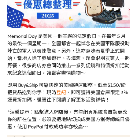
Memorial Day 是美國一個莊嚴的法定假日，在每年 5 月
的最後一個星期一，全國都會一起悼念在美國軍隊服役時
陣亡的軍人以表達敬意。另外，這亦意味著夏季正式開
始，當地人除了參加遊行、去海灘，還會跟朋友家人一起
野餐，很多商店亦會同時推出一系列促銷和特價折扣活動
來紀念這個節日，讓顧客盡情購物～
即用 Buy&Ship 可靠快速的美國轉運服務，低至$150/磅
把貨品送到你手！現時
登記
，即可獲得美國倉庫限定 3％
運費折扣碼，繼續往下閱讀了解更多活動詳情！
*溫馨提示：點擊進入網店後，有些網頁系統會自動更改
你的所在位置，必須要把地點切換成美國方獲得總統日優
惠，使用 PayPal 付款成功率亦較高～