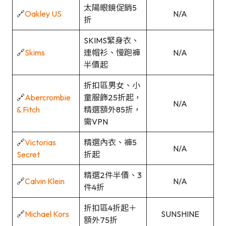
太陽眼鏡促銷5
🔗
Oakley US
N/A
折
SKIMS緊身衣、
🔗
Skims
連帽衫、慢跑褲
N/A
半價起
折扣區男女、小
🔗
Abercrombie
童服飾25折起，
N/A
& Fitch
精選額外85折，
需VPN
🔗
Victorias
精選內衣、褲5
N/A
Secret
折起
精選2件半價、3
🔗
Calvin Klein
N/A
件4折
折扣區4折起＋
🔗
Michael Kors
SUNSHINE
額外75折