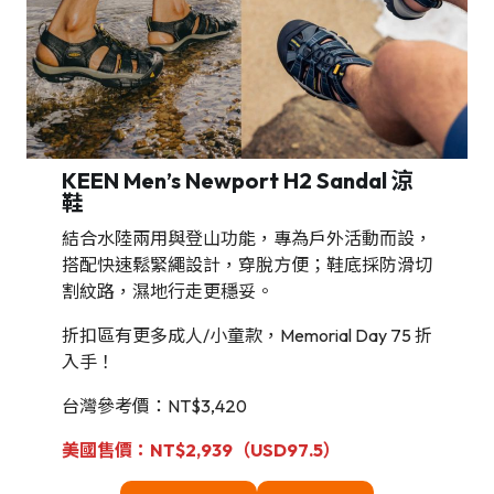
KEEN Men’s Newport H2 Sandal 涼
鞋
結合水陸兩用與登山功能，專為戶外活動而設，
搭配快速鬆緊繩設計，穿脫方便；鞋底採防滑切
割紋路，濕地行走更穩妥。
折扣區有更多成人/小童款，Memorial Day 75 折
入手！
台灣參考價：NT$3,420
美國售價：NT$2,939（USD97.5）