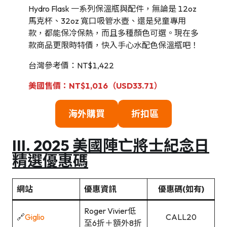
Hydro Flask 一系列保溫瓶與配件，無論是 12oz
馬克杯、32oz 寬口吸管水壺、還是兒童專用
款，都能保冷保熱，而且多種顏色可選。現在多
款商品更限時特價，快入手心水配色保溫瓶吧！
台灣參考價：NT$1,422
美國售價：NT$1,016（USD33.71）
海外購買
折扣區
III. 2025 美國陣亡將士紀念日
精選優惠碼
網站
優惠資訊
優惠碼(如有)
Roger Vivier低
🔗
Giglio
CALL20
至6折＋額外8折