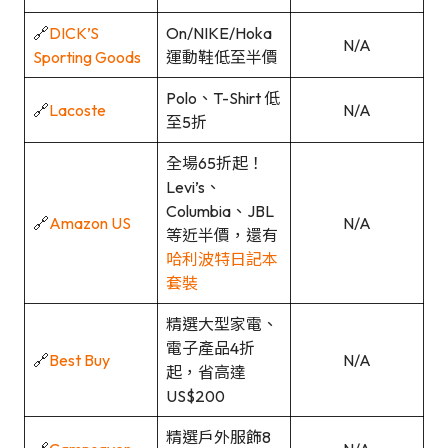
🔗
DICK’S
On/NIKE/Hoka
N/A
Sporting Goods
運動鞋低至半價
Polo、T-Shirt 低
🔗
Lacoste
N/A
至5折
全場65折起！
Levi’s、
Columbia、JBL
🔗
Amazon US
N/A
等近半價，還有
哈利波特日記本
套裝
精選大型家電、
電子產品4折
🔗
Best Buy
N/A
起，省高達
US$200
精選戶外服飾8