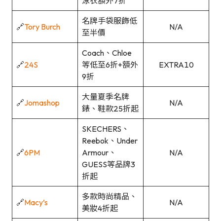
泳衣額外7折
名牌手袋服飾低
🔗
Tory Burch
N/A
至半價
Coach、Chloe
🔗
24S
等低至6折+額外
EXTRA10
9折
大量夏季名牌
🔗
Jomashop
N/A
錶、鞋款25折起
SKECHERS、
Reebok、Under
🔗
6PM
Armour、
N/A
GUESS等品牌3
折起
多款時尚精品、
🔗
Macy’s
N/A
美妝4折起