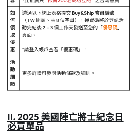
容
*此推廣只
限首200名成功登記
之台灣會員
如
透過以下網上表格提交
Buy&Ship 會員編號
何
（TW 開頭、共 8 位字母），運費碼將於登記活
領
動完結後 2 – 3 個工作天發送至您的「
優惠碼
」
取
頁面。
優
惠
^請登入帳戶查看「優惠碼」。
活
動
更多詳情可參閱活動條款及細則。
細
節
II. 2025 美國陣亡將士紀念日
必買單品