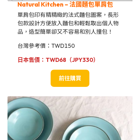
Natural Kitchen
– 法國麵包單肩包
單肩包印有精精緻的法式麵包圖案，長形
包款設計方便放入麵包和輕鬆取出個人物
品，造型簡單卻又不容易和別人撞包！
台灣參考價：TWD150
日本售價：
TWD
68（JPY
330
）
前往購買