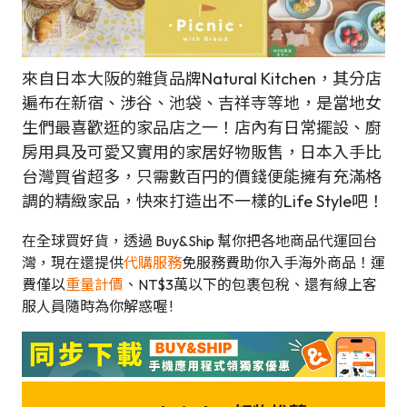
來自日本大阪的雜貨品牌Natural Kitchen，其分店
遍布在新宿、涉谷、池袋、吉祥寺等地，是當地女
生們最喜歡逛的家品店之一！店內有日常擺設、廚
房用具及可愛又實用的家居好物販售，日本入手比
台灣買省超多，只需數百円的價錢便能擁有充滿格
調的精緻家品，快來打造出不一樣的Life Style吧！
在全球買好貨，透過 Buy&Ship 幫你把各地商品代運回台
灣，現在還提供
代購服務
免服務費助你入手海外商品！運
費僅以
重量計價
、NT$3萬以下的包裹包稅、還有線上客
服人員隨時為你解惑喔 !