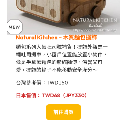
Natural Kitchen
–
木質麵包擺飾
麵包系列人氣吐司號補貨！擺飾外觀是一
輛吐司攤車，小窗戶位置能放置小物件，
像是手拿著麵包的熊貓師傅，溫韾又可
愛，擺飾的輪子不能移動安全滿分～
台灣參考價：TWD150
日本售價：
TWD
68（JPY
330
）
前往
購買