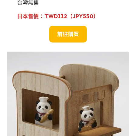
台灣無售
日本售價：
TWD
112（JPY
550
）
前往
購買