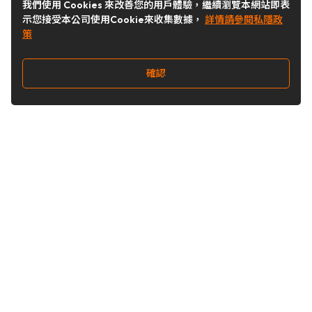
我們使用 Cookies 來改善您的用戶體驗，繼續瀏覽本網站即表
示您接受本公司使用Cookie來收集數據，
詳情請參閱私隱政
策
確認
關注我們
Buy&Ship 台灣
buyandship.goodies
Buy&Ship 台灣