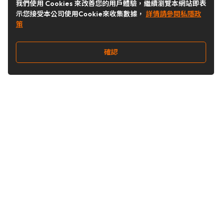
我們使用 Cookies 來改善您的用戶體驗，繼續瀏覽本網站即表
示您接受本公司使用Cookie來收集數據，
詳情請參閱私隱政
策
確認
關注我們
Buy&Ship 台灣
buyandship.goodies
Buy&Ship 台灣