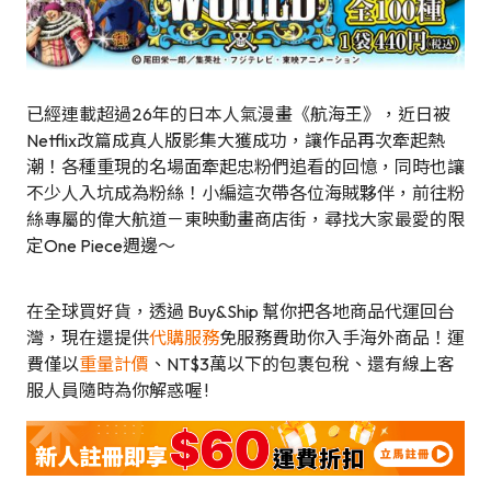
已經連載超過26年的日本人氣漫畫《航海王》，近日被
Netflix改篇成真人版影集大獲成功，讓作品再次牽起熱
潮！各種重現的名場面牽起忠粉們追看的回憶，同時也讓
不少人入坑成為粉絲！小編這次帶各位海賊夥伴，前往粉
絲專屬的偉大航道－東映動畫商店街，尋找大家最愛的限
定One Piece週邊～
在全球買好貨，透過 Buy&Ship 幫你把各地商品代運回台
灣，現在還提供
代購服務
免服務費助你入手海外商品！運
費僅以
重量計價
、NT$3萬以下的包裹包稅、還有線上客
服人員隨時為你解惑喔 !