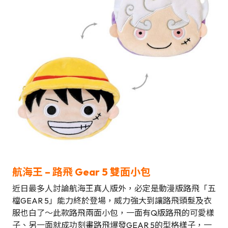
航海王 –
路飛 Gear 5 雙面小包
近日最多人討論航海王真人版外，必定是動漫版路飛「五
檔GEAR 5」能力終於登場，威力強大到讓路飛頭髮及衣
服也白了～此款路飛兩面小包，一面有Q版路飛的可愛樣
子、另一面就成功刻畫路飛爆發GEAR 5的型格樣子，一