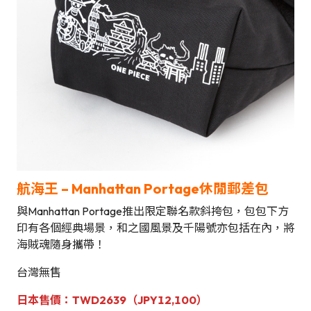
航海王 –
Manhattan Portage休閒
郵差包
與Manhattan Portage推出限定聯名款斜挎包，包包下方
印有各個經典場景，和之國風景及千陽號亦包括在內，將
海賊魂隨身攜帶！
台灣無售
日本售價：
TWD2639（JPY12,100）