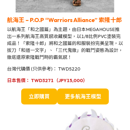
航海王 –
P.O.P “Warriors Alliance” 索隆十郎
以航海王「和之國篇」為主題，由日本MEGAHOUSE推
出一系列航海王高質感收藏模型，以1/8比例PVC塗裝完
成品！「索隆十郎」將和之國篇的和服裝扮完美呈現，以
拔刀「和道一文字」、「三代鬼徹」的戰鬥姿態為設計，
徹底還原索隆戰鬥時的霸氣感！
台灣代購價 (只供參考)： TWD5220
日本售價：
TWD3271（JPY15,000）
立即購買
更多航海王模型