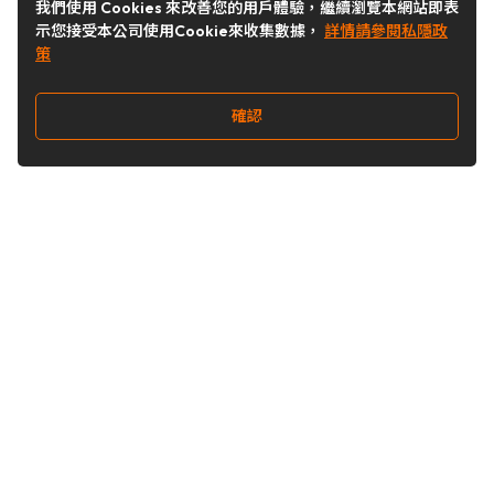
我們使用 Cookies 來改善您的用戶體驗，繼續瀏覽本網站即表
示您接受本公司使用Cookie來收集數據，
詳情請參閱私隱政
策
確認
關注我們
Buy&Ship 台灣
buyandship.goodies
Buy&Ship 台灣