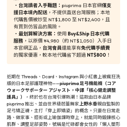
・
台灣讀者入手難題：
piuprima 日本官網
僅支
援日本境內配送
，不提供直送台灣服務；本地
代購售價被炒至 NT$1,800 至 NT$2,400，且
有買到仿冒品的風險。
・
最划算解決方案：
使用
Buy&Ship 日本代購
服務
，以原價 ¥4,980（約 NT$1,050）入手日
本官網正品，
台灣會員
還能享有
免代購手續費
的獨家優惠，較本地代購省下超過
NT$800
！
近期在 Threads、Dcard、Instagram 與小紅書上被瘋狂洗
版的日本足部護理神物——
piuprima 足弓機能襪（コア
ウォークサポーター アジャスト，中譯「核心健走調整
護具」）
，終於也在台灣引爆熱潮！這款由日本品牌
piuprima 推出、並由世界級芭蕾舞家
上野水香
親自監製的
足弓矯正襪，主打「穿上即矯姿」的概念。只要在日常走
路、做家事、逛街或上瑜伽課時穿上，就能同時鍛鍊核心
肌群、調整足部姿勢，號稱是忙碌都會女性的「懶人塑形