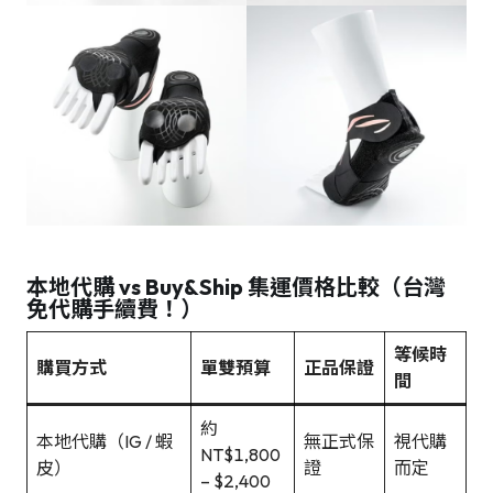
本地代購 vs Buy&Ship 集運價格比較（台灣
免代購手續費！）
等候時
購買方式
單雙預算
正品保證
間
約
本地代購（IG / 蝦
無正式保
視代購
NT$1,800
皮）
證
而定
– $2,400