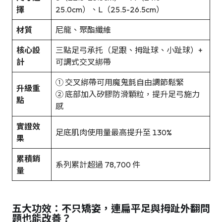
擇
25.0cm）、L（25.5-26.5cm）
材質
尼龍、聚酯纖維
核心設
三點足弓承托（足跟、拇趾球、小趾球）+
計
可調式交叉綁帶
① 交叉綁帶可用魔鬼氈自由調節鬆緊
升級重
② 底部加入矽膠防滑顆粒，提升足弓施力
點
感
實證效
足底肌肉使用量最高提升至 130%
果
累積銷
系列累計超過 78,700 件
量
五大功效：不只矯姿，連扁平足與拇趾外翻問
題也能改善？