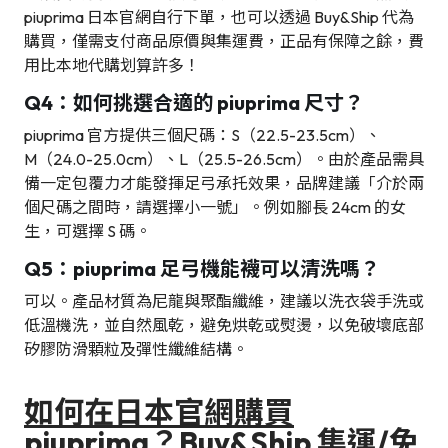
piuprima 日本官網自行下單，也可以透過 Buy&Ship 代為
購買，僅需支付商品原價與集運費，正品有保障之餘，費
用比本地代購划算許多！
Q4：如何挑選合適的 piuprima 尺寸？
piuprima 官方提供三個尺碼：S（22.5-23.5cm）、
M（24.0-25.0cm）、L（25.5-26.5cm）。由於產品需具
備一定包覆力才能發揮足弓承托效果，品牌建議「介於兩
個尺碼之間時，請選擇小一號」。例如腳長 24cm 的女
生，可選擇 S 碼。
Q5：piuprima 足弓機能襪可以清洗嗎？
可以。產品材質為尼龍與聚酯纖維，建議以洗衣袋手洗或
低溫機洗，並自然風乾，避免烘乾或熨燙，以免破壞底部
矽膠防滑顆粒及彈性纖維結構。
如何在日本官網購買
piuprima？Buy&Ship 集運/免