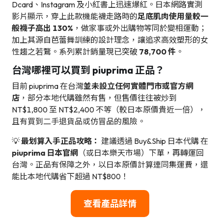
Dcard、Instagram 及小紅書上迅速爆紅。日本網路實測
影片顯示，穿上此款機能襪走路時的
足底肌肉使用量較一
般襪子高出 130%
，做家事或外出購物等同於變相運動；
加上其源自芭蕾舞訓練的設計理念，讓追求高效塑形的女
性趨之若鶩。系列累計銷量現已突破
78,700 件
。
台灣哪裡可以買到 piuprima 正品？
目前 piuprima 在台灣
並未設立任何實體門市或官方網
店
，部分本地代購雖然有售，但售價往往被炒到
NT$1,800 至 NT$2,400 不等（較日本原價貴近一倍），
且有買到二手退貨品或仿冒品的風險。
💡
最划算入手正品攻略：
建議透過 Buy&Ship 日本代購 在
piuprima 日本官網
（或日本樂天市場）下單，再轉運回
台灣。正品有保障之外，以日本原價計算連同集運費，還
能比本地代購省下超過 NT$800！
查看產品詳情