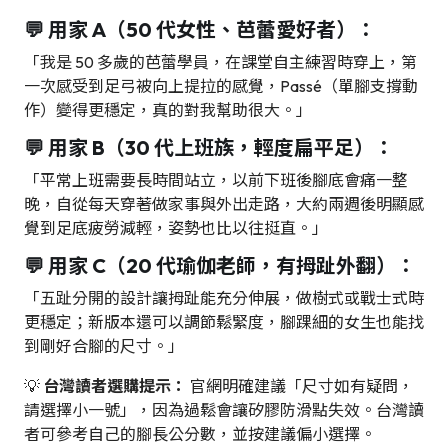
💬 用家 A（50 代女性、芭蕾愛好者）：
「我是 50 多歲的芭蕾學員，在課堂自主練習時穿上，第
一次感受到足弓被向上提拉的感覺，Passé（單腳支撐動
作）變得更穩定，真的對我幫助很大。」
💬 用家 B（30 代上班族，輕度扁平足）：
「平常上班需要長時間站立，以前下班後腳底會痛一整
晚，自從每天穿著做家事與外出走路，大約兩週後明顯感
覺到足底疲勞減輕，姿勢也比以往挺直。」
💬 用家 C（20 代瑜伽老師，有拇趾外翻）：
「五趾分開的設計讓拇趾能充分伸展，做樹式或戰士式時
更穩定；新版本還可以調節鬆緊度，腳踝細的女生也能找
到剛好合腳的尺寸。」
💡
台灣讀者選購提示：
官網明確建議「尺寸如有疑問，
請選擇小一號」，因為過鬆會讓矽膠防滑點失效。台灣讀
者可參考自己的腳長公分數，並按建議偏小選擇。