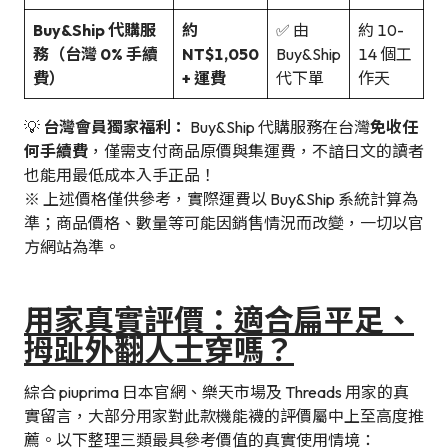
Buy&Ship 代購服
約
✅ 由
約 10-
務（台灣 0% 手續
NT$1,050
Buy&Ship
14 個工
費）
+ 運費
代下單
作天
💡
台灣會員獨家福利：
Buy&Ship 代購服務在台灣
免收任
何手續費
，僅需支付商品原價與集運費，不諳日文的讀者
也能用最低成本入手正品！
※ 上述價格僅供參考，實際運費以 Buy&Ship 系統計算為
準；商品價格、數量等可能因銷售情況而改變，一切以官
方網站為準。
用家真實評價：適合扁平足、
拇趾外翻人士穿嗎？
綜合 piuprima 日本官網、樂天市場及 Threads 用家的真
實留言，大部分用家對此款機能襪的評價屬中上至高度推
薦。以下整理三類最具參考價值的真實使用情境：