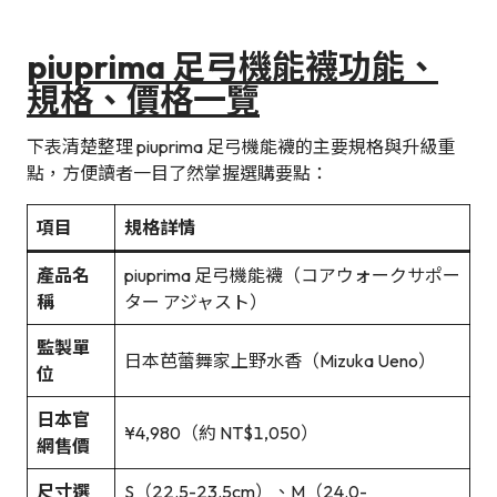
piuprima 足弓機能襪功能、
規格、價格一覽
下表清楚整理 piuprima 足弓機能襪的主要規格與升級重
點，方便讀者一目了然掌握選購要點：
項目
規格詳情
產品名
piuprima 足弓機能襪（コアウォークサポー
稱
ター アジャスト）
監製單
日本芭蕾舞家上野水香（Mizuka Ueno）
位
日本官
¥4,980（約 NT$1,050）
網售價
尺寸選
S（22.5-23.5cm）、M（24.0-