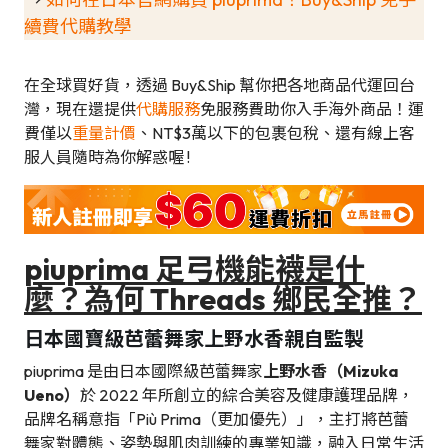
續費代購教學
在全球買好貨，透過 Buy&Ship 幫你把各地商品代運回台
灣，現在還提供
代購服務
免服務費助你入手海外商品！運
費僅以
重量計價
、NT$3萬以下的包裹包稅、還有線上客
服人員隨時為你解惑喔 !
piuprima 足弓機能襪是什
麼？為何 Threads 鄉民全推？
日本國寶級芭蕾舞家上野水香親自監製
piuprima 是由日本國際級芭蕾舞家
上野水香（Mizuka
Ueno）
於 2022 年所創立的綜合美容及健康護理品牌，
品牌名稱意指「Più Prima（更加優先）」，主打將芭蕾
舞家對體態、姿勢與肌肉訓練的專業知識，融入日常生活