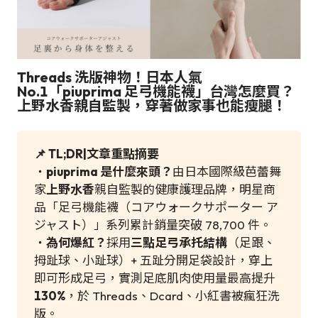
Threads 洗版神物！日本人氣
No.1「piuprima 足弓機能襪」台灣怎麼買？
上野水香親自監製，穿著做家事也能瘦腿！
📌 TL;DR|文章重點摘要
・
piuprima 是什麼來頭？
由日本國際級芭蕾舞
家
上野水香
親自監製的健康護理品牌，明星商
品「足弓機能襪（コアウォークサポーター ア
ジャスト）」系列累計銷量突破 78,700 件。
・
為何爆紅？
採用
三點足弓承托結構
（足跟、
拇趾球、小趾球）+ 五趾分開足袋設計，穿上
即可形成足弓，實測足底肌肉使用量最高提升
130%
，於 Threads、Dcard、小紅書被瘋狂洗
版。