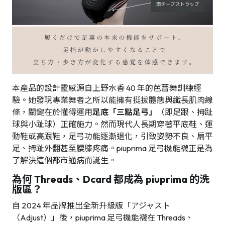
本產品的設計靈感源自上野水香 40 年的芭蕾舞訓練經
驗。她發現專業舞者之所以能擁有挺拔體態與纖長肌肉線
條，關鍵在於懂得運用
足底「三點足弓」
（即足跟、拇趾
球與小趾球）正確施力。然而現代人長期穿著平底鞋、運
動鞋或高跟鞋，足弓功能逐漸退化，引致姿勢不良、扁平
足、拇趾外翻甚至腰膝疼痛。piuprima 足弓機能襪正是為
了解決這個都市通病而誕生。
為何 Threads、Dcard 都成為 piuprima 的洗
版區？
自 2024 年品牌推出全新升級版「アジャスト
（Adjust）」後，piuprima 足弓機能襪在 Threads、