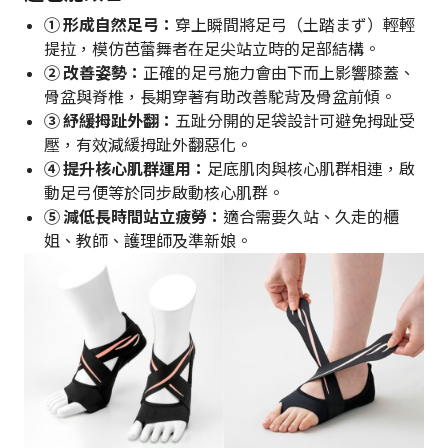
① 形成自然足弓：
穿上瞬間將足弓（土踏まず）輕輕
提拉，模仿芭蕾舞者在足尖站立時的足部結構。
② 改善姿勢：
正確的足弓施力會由下而上影響膝蓋、
骨盆與脊椎，長期穿著有助改善駝背及骨盆前傾。
③ 紓緩拇趾外翻：
五趾分開的足袋設計可避免拇趾受
壓，有效減緩拇趾外翻惡化。
④ 提升核心肌群運用：
足底肌肉與核心肌群相連，啟
動足弓便等於同步啟動核心肌群。
⑤ 減低長時間站立疲勞：
適合需要久站、久走的櫃
姐、教師、護理師及準新娘。