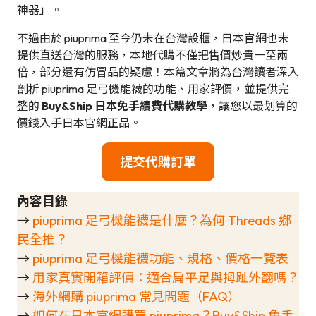
神器」。
不過由於 piuprima 至今仍未在台灣設櫃，日本官網也未
提供直送台灣的服務，本地代購不僅把售價炒貴一至兩
倍，部分還有仿冒品的疑慮！本篇文章將為台灣讀者深入
剖析 piuprima 足弓機能襪的功能、用家評價，並提供完
整的
Buy&Ship 日本免手續費代購教學
，讓您以最划算的
價錢入手日本官網正品。
提交代購訂單
內容目錄
→
piuprima 足弓機能襪是什麼？為何 Threads 鄉
民全推？
→
piuprima 足弓機能襪功能、規格、價格一覽表
→
用家真實開箱評價：適合扁平足與拇趾外翻嗎？
→
海外網購 piuprima 常見問題（FAQ）
→
如何在日本官網購買 piuprima？Buy&Ship 免手