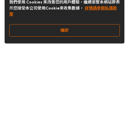
我們使用 Cookies 來改善您的用戶體驗，繼續瀏覽本網站即表
示您接受本公司使用Cookie來收集數據，
詳情請參閱私隱政
策
確認
關注我們
Buy&Ship 台灣
buyandship.goodies
Buy&Ship 台灣