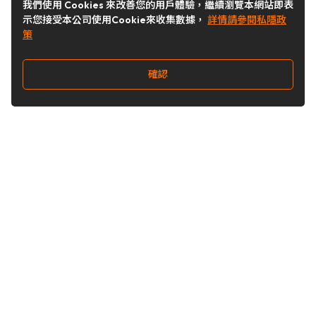
我們使用 Cookies 來改善您的用戶體驗，繼續瀏覽本網站即表
示您接受本公司使用Cookie來收集數據，
詳情請參閱私隱政
策
確認
關注我們
Buy&Ship 台灣
buyandship.goodies
Buy&Ship 台灣