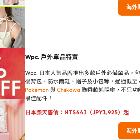
海外
Wpc. 戶外單品特賣
Wpc. 日本人氣品牌推出多款戶外必備單品，
後背包、防水雨鞋、帽子及小包等，通通低至 
Pokémon
與
Chiikawa
聯乘款遮陽傘，不只功
最佳配件！
日本樂天售價：NT$441（JPY1,925）起
海外