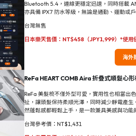
Bluetooth 5.4，連線更穩定迅速，同時搭
亦具備 IPX7 防水等級，無論是通勤、運動
台灣無售
日本樂天售價：NT$458（JPY1,999）*使
海外
ReFa HEART COMB Aira 折疊式順髮心
ReFa 美髮梳不僅外型可愛，實用性也相當
扯，讓頭髮保持柔順光澤，同時減少靜電產生
然蓬鬆感都輕鬆上手，是一款兼具美感與功能
台灣參考價：NT$1,431