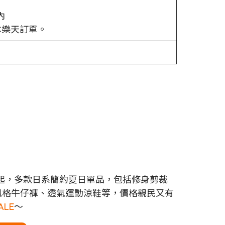
內
本樂天訂單。
折，999 円起，多款日系簡約夏日單品，包括修身剪裁
風格牛仔褲、透氣運動涼鞋等，價格親民又有
ALE
～