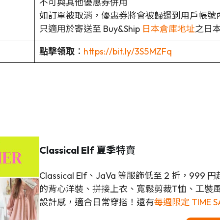
不可與其他優惠券併用
如訂單被取消，優惠券將會被歸還到用戶帳號
只適用於寄送至 Buy&Ship
日本倉庫地址
之日
點擊領取
：
https://bit.ly/3S5MZFq
Classical Elf 夏季特賣
Classical Elf、JaVa 等服飾低至 2 
的背心洋裝、拼接上衣、寬鬆剪裁T恤、工裝
設計感，適合日常穿搭！還有
每週限定 TIME S