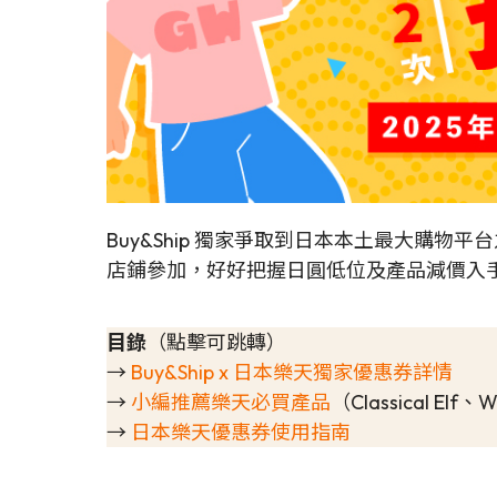
Buy&Ship 獨家爭取到日本本土最大購物平台之一
店鋪參加，好好把握日圓低位及產品減價入
目錄
（點擊可跳轉）
→
Buy&Ship x 日本樂天獨家優惠券詳情
→
小編推薦樂天必買產品
（Classical 
→
日本樂天優惠券使用指南