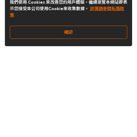
我們使用 Cookies 來改善您的用戶體驗，繼續瀏覽本網站即表
示您接受本公司使用Cookie來收集數據，
詳情請參閱私隱政
策
確認
關注我們
Buy&Ship 台灣
buyandship.goodies
Buy&Ship 台灣