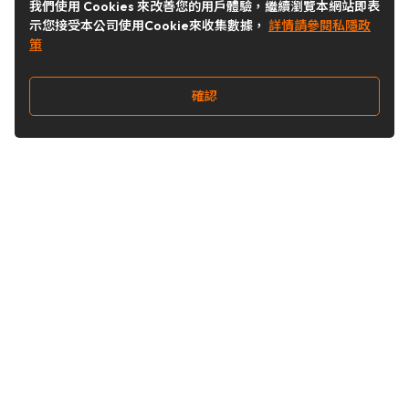
我們使用 Cookies 來改善您的用戶體驗，繼續瀏覽本網站即表
示您接受本公司使用Cookie來收集數據，
詳情請參閱私隱政
策
確認
關注我們
Buy&Ship 台灣
buyandship.goodies
Buy&Ship 台灣