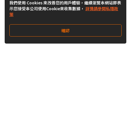
我們使用 Cookies 來改善您的用戶體驗，繼續瀏覽本網站即表
示您接受本公司使用Cookie來收集數據，
詳情請參閱私隱政
策
確認
關注我們
Buy&Ship 台灣
buyandship.goodies
Buy&Ship 台灣