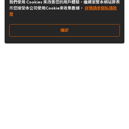
我們使用 Cookies 來改善您的用戶體驗，繼續瀏覽本網站即表
示您接受本公司使用Cookie來收集數據，
詳情請參閱私隱政
策
確認
關注我們
Buy&Ship 台灣
buyandship.goodies
Buy&Ship 台灣