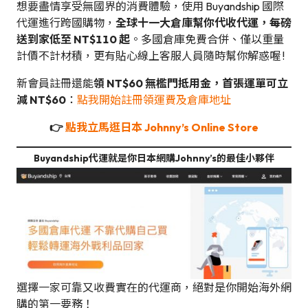
想要盡情享受無國界的消費體驗，使用 Buyandship 國際
代運進行跨國購物，
全球十一大倉庫幫你代收代運，每磅
送到家低至 NT$110 起
。多國倉庫免費合併、僅以重量
計價不計材積，更有貼心線上客服人員隨時幫你解惑喔 !
新會員註冊還能
領 NT$60 無檻門抵用金，首張運單可立
減 NT$60
：
點我開始註冊領運費及倉庫地址
👉
點我立馬逛
日本 Johnny’s Online Store
Buyandship代運就是你日本網購Johnny’s的最佳小夥伴
選擇一家可靠又收費實在的代運商，絕對是你開始海外網
購的第一要務！