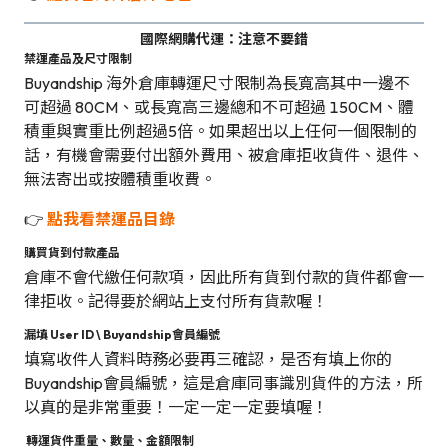
國際網購代運：注意不要錯
禁運產品及尺寸限制
Buyandship 海外倉庫轉運尺寸限制為長寬高其中一邊不
可超過 80CM、或長寬高三邊總和不可超過 150CM、體
積重與實重比例超過5倍。如果超出以上任何一個限制的
話，有機會需要付出額外費用、被倉庫拒收貨件、退件、
無法寄出或按體積重收費。
👉
點我看禁運品目錄
購買貨到付款產品
倉庫不會代繳任何款項，因此所有貨到付款的貨件都會一
律拒收。記得要於網站上支付所有貨款喔！
漏填 User ID \ Buyandship會員編號
填寫收件人資料時務必要再三確認，是否有填上你的
Buyandship會員編號，這是倉庫同事識別貨件的方法，所
以真的是非常重要！一定一定一定要填喔！
轉運貨件重量、數量、金額限制