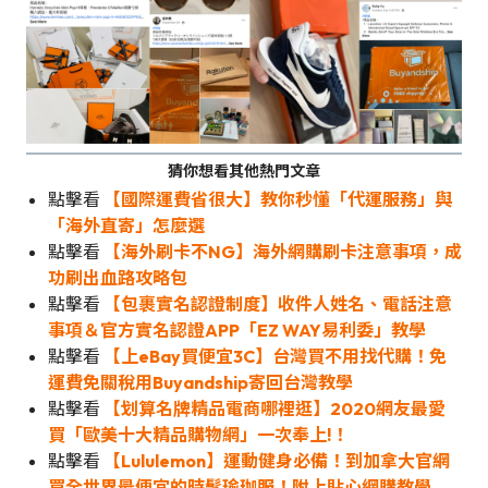
猜你想看其他熱門文章
點擊看
【國際運費省很大】教你秒懂「代運服務」與
「海外直寄」怎麼選
點擊看
【海外刷卡不NG】海外網購刷卡注意事項，成
功刷出血路攻略包
點擊看
【包裹實名認證制度】收件人姓名、電話注意
事項＆官方實名認證APP「EZ WAY易利委」教學
點擊看
【上eBay買便宜3C】台灣買不用找代購！免
運費免關稅用Buyandship寄回台灣教學
點擊看
【划算名牌精品電商哪裡逛】2020網友最愛
買「歐美十大精品購物網」一次奉上!！
點擊看
【Lululemon】運動健身必備！到加拿大官網
買全世界最便宜的時髦瑜珈服！附上貼心網購教學