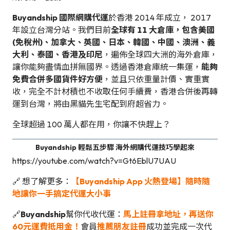
Buyandship 國際網購代運
於香港 2014 年成立， 2017
年設立台灣分站。我們目前
全球有 11 大倉庫，包含美國
(免稅州)、加拿大、英國、日本、韓國、中國、澳洲、義
大利、泰國、香港及印尼
，遍佈全球四大洲的海外倉庫，
讓你能夠盡情血拼無國界。透過香港倉庫統一集運，
能夠
免費合併多國貨件好方便
，並且只依重量計價、實重實
收，完全不計材積也不收取任何手續費，香港合併後再轉
運到台灣，將由黑貓先生宅配到府超省力。
全球超過 100 萬人都在用，你讓不快趕上？
Buyandship 輕鬆五步驟 海外網購代運技巧學起來
https://youtube.com/watch?v=Gt6EblU7UAU
🔗 想了解更多：
【Buyandship App 火熱登場】隨時隨
地讓你一手搞定代運大小事
🔗
Buyandship
幫你代收代運：
馬上註冊拿地址，再送你
60元運費抵用金！
會員
推薦朋友註冊
成功並完成一次代