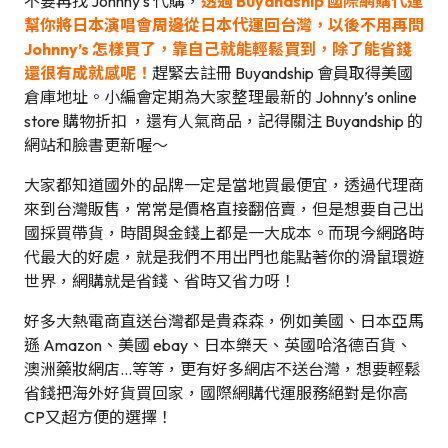
不要再找 Johnny’s 代購，
透過 Buyandship 國際網購代運
幫你將日本演唱會周邊從日本代運回台灣，以後
不用再問
Johnny’s 怎樣買了，靠自己就能輕鬆買到，除了能省錢
還很有成就感呢！
趕緊去註冊 Buyandship 會員取得美國
倉庫地址。小編會定期為大家整理最新的 Johnny’s online
store 購物折扣 ，還有人氣商品，記得關注 Buyandship 的
網站和臉書更新喔～
大家都知道國外的品牌一定是當地買最便宜，透過代理商
來到台灣販售，常常是價格直接翻倍賣，但是想要自己出
國採買帶貨，時間與金錢上都是一大成本。而現今網路時
代最大的好處，就是我們不用出門也能點著你的滑鼠環遊
世界，網購就是省錢、省時又省力呀！
好多大熱電商直送台灣都是貴森森，例如美國、日本亞馬
遜 Amazon、美國 ebay、日本樂天、英國哈洛德百貨、
澳洲藥妝網店…等等，更有好多網店不送台灣，想要輕鬆
省錢把海外好貨買回家，國際網購代運服務絕對是你高
CP又超方便的選擇！