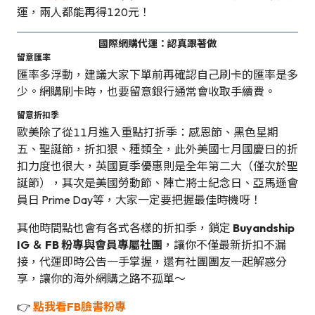
運，兩人都能再得120元！
國際網購代運：認真跟著做
留意匯率
匯率多浮動，建議大家下單前再確認自己刷卡的匯率是多
少。網購刷卡時，也要留意銀行通常會收取手續費。
留意折扣季
歐美除了從11月進入重點打折季：感恩節、黑色星期
五、聖誕節，折扣狠、種類全，此外美國七月國慶日的折
扣力度也很大，英國夏季優惠則是全年第二大（僅次於聖
誕節），其次是美國勞動節、陣亡將士紀念日、亞馬遜會
員日 Prime Day等，大家一定要把握最佳時機呀！
其他時間點也會有各式各樣的折扣季，鎖定
Buyandship
IG ＆ FB 粉專與會員專屬社團
，讓你不僅最新折扣不漏
接，代運即時公告一手掌握，還有社團團友一起解惑分
享，讓你的海外網購之路不孤單～
👉
點我看FB臉書粉專