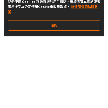
我們使用 Cookies 來改善您的用戶體驗，繼續瀏覽本網站即表
示您接受本公司使用Cookie來收集數據，
詳情請參閱私隱政
策
確認
關注我們
Buy&Ship 台灣
buyandship.goodies
Buy&Ship 台灣