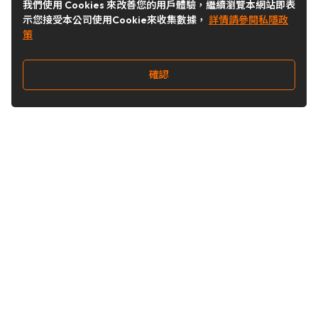
我們使用 Cookies 來改善您的用戶體驗，繼續瀏覽本網站即表
示您接受本公司使用Cookie來收集數據，
詳情請參閱私隱政
策
確認
關注我們
Buy&Ship 台灣
buyandship.goodies
Buy&Ship 台灣