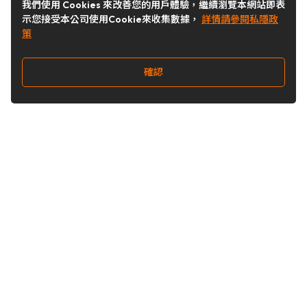
我們使用 Cookies 來改善您的用戶體驗，繼續瀏覽本網站即表
示您接受本公司使用Cookie來收集數據，
詳情請參閱私隱政
策
確認
關注我們
Buy&Ship 台灣
buyandship.goodies
Buy&Ship 台灣